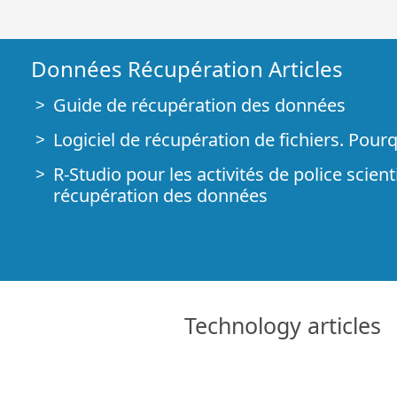
Données Récupération Articles
Guide de récupération des données
Logiciel de récupération de fichiers. Pour
R-Studio pour les activités de police scient
récupération des données
R-STUDIO Review on TopTenReviews
Spécificités de récupération de fichiers po
périphériques SSD
Comment récupérer les données des app
Technology articles
Prévoir le succès des cas communs de ré
données