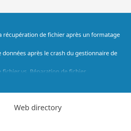
la récupération de fichier après un formatage
 données après le crash du gestionnaire de
fichier vs. Réparation de fichier
 données à partir d'ordinateurs virtuels
 données d'urgence via le réseau
cian: Récupération de données par Internet
Web directory
e fichier connu pour R-Studio
ramètres RAID