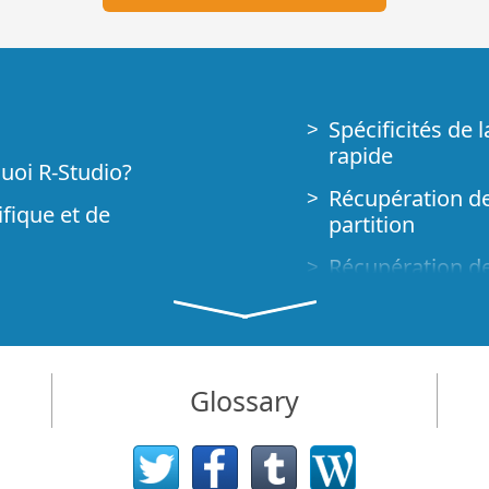
Spécificités de 
rapide
quoi R-Studio?
Récupération de
ifique et de
partition
Récupération de 
Récupération de
ur les
Récupération de
areils NVMe
R-Studio Techni
Glossary
cupération des
Créer un type d
Trouver les pa