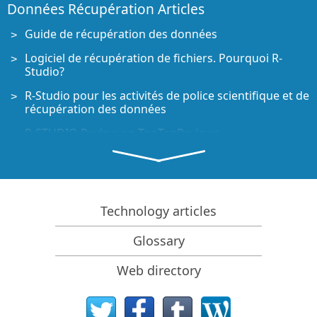
Données Récupération Articles
Guide de récupération des données
Logiciel de récupération de fichiers. Pourquoi R-
Studio?
R-Studio pour les activités de police scientifique et de
récupération des données
R-STUDIO Review on TopTenReviews
Spécificités de récupération de fichiers pour les
périphériques SSD
Comment récupérer les données des appareils
NVMe
Technology articles
Prévoir le succès des cas communs de récupération
Glossary
des données
Récupération des données remplacées
Web directory
Récupération de fichier d'urgence utilisant R-Studio
Emergency