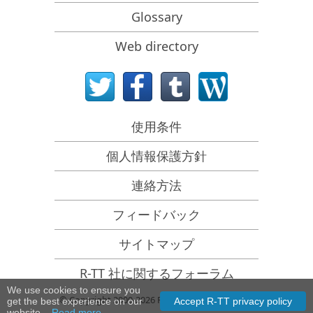
Emergency File Recovery Using R-Studio Emergency
Glossary
RAID Recovery Presentation
Web directory
R-Studio: Data recovery from a non-functional
computer
File Recovery from a Computer that Won't Boot
Clone Disks Before File Recovery
使用条件
SDカードからのHD動画復元
個人情報保護方針
File Recovery from an Unbootable Mac Computer
The best way to recover files from a Mac system disk
連絡方法
Data Recovery from an Encrypted Linux Disk after a
フィードバック
System Crash
Data Recovery from Apple Disk Images (.DMG files)
サイトマップ
File Recovery after Re-installing Windows
R-TT 社に関するフォーラム
R-Studio: Data Recovery over Network
We use cookies to ensure you
© Copyright 2000-2026 R-Tools Technology Inc.
get the best experience on our
Accept R-TT privacy policy
website.
Read more