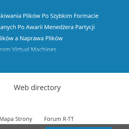
skiwania Plików Po Szybkim Formacie
anych Po Awarii Menedżera Partycji
lików a Naprawa Plików
rom Virtual Machines
iwanie danych przez sieć
anie danych przez Internet
tandardowego Znanego Rodzaju Pliku dla R-
Web directory
arametrów RAID
titions on a Damaged Disk
Mapa Strony
Forum R-TT
enie przez zaporę sieciową w celu zdalnego