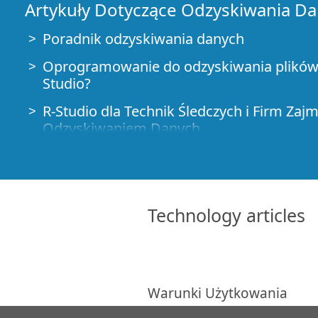
Artykuły Dotyczące Odzyskiwania D
Poradnik odzyskiwania danych
Oprogramowanie do odzyskiwania plików.
Studio?
R-Studio dla Technik Śledczych i Firm Zaj
Odzyskiwaniem Danych
R-STUDIO Review on TopTenReviews
Sposób odzyskiwania plików dla dysków S
urządzeń obsługujących polecenie TRIM
Technology articles
Jak odzyskać dane z urządzeń NVMe
Przewidywanie pomyślności dla typowyc
odzyskiwania danych
Warunki Użytkowania
Odzyskiwanie Nadpisanych Danych