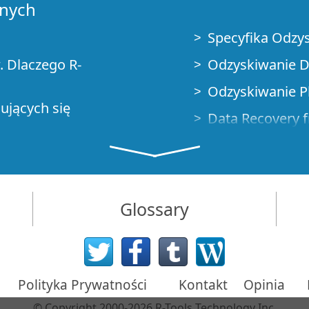
anych
Specyfika Odzy
 Dlaczego R-
Odzyskiwanie D
Odzyskiwanie P
mujących się
Data Recovery f
Awaryjne odzysk
Zdalne odzyskiw
SD i innych
/UNMAP
Tworzenie Nies
Glossary
Studio
Znajdowanie p
h przypadków
Recovering Par
Polityka Prywatności
Kontakt
Opinia
NAT i przechodz
© Copyright 2000-2026 R-Tools Technology Inc.