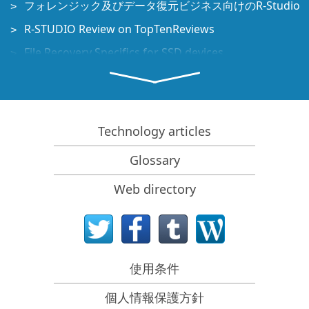
フォレンジック及びデータ復元ビジネス向けのR-Studio
R-STUDIO Review on TopTenReviews
File Recovery Specifics for SSD devices
How to recover data from NVMe devices
Predicting Success of Common Data Recovery Cases
Recovery of Overwritten Data
Technology articles
Emergency File Recovery Using R-Studio Emergency
Glossary
RAID Recovery Presentation
Web directory
R-Studio: Data recovery from a non-functional
computer
File Recovery from a Computer that Won't Boot
Clone Disks Before File Recovery
使用条件
SDカードからのHD動画復元
個人情報保護方針
File Recovery from an Unbootable Mac Computer