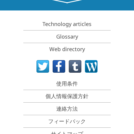
How to recover data from NVMe devices
Predicting Success of Common Data Recovery Cases
Recovery of Overwritten Data
Technology articles
Emergency File Recovery Using R-Studio Emergency
Glossary
RAID Recovery Presentation
Web directory
R-Studio: Data recovery from a non-functional
computer
File Recovery from a Computer that Won't Boot
Clone Disks Before File Recovery
使用条件
SDカードからのHD動画復元
個人情報保護方針
File Recovery from an Unbootable Mac Computer
The best way to recover files from a Mac system disk
連絡方法
Data Recovery from an Encrypted Linux Disk after a
フィードバック
System Crash
Data Recovery from Apple Disk Images (.DMG files)
サイトマップ