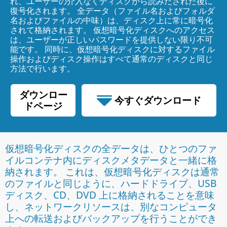
れ、ユーザーの介入なくディスクから読みだされた後に
復号化されます。 全データ（ファイル名およびフォルダ
名およびファイルの中味）は、ディスク上に常に暗号化
されて格納されます。 仮想暗号化ディスクへのアクセス
は、ユーザーが正しいパスワードを提供しない限り不可
能です。 同時に、仮想暗号化ディスクに対するファイル
操作およびディスク操作はすべて通常のディスクと同じ
方法で行います。
ダウンロー
今すぐダウンロード
ドページ
70.34 MB
仮想暗号化ディスクの全データは、ひとつのファ
イルコンテナ内にディスクメタデータと一緒に格
納されます。 これは、仮想暗号化ディスクは通常
のファイルと同じように、ハードドライブ、USB
ディスク、CD、DVD 上に格納されることを意味
し、ネットワークリソースは、別なコンピュータ
上への転送およびバックアップを行うことができ