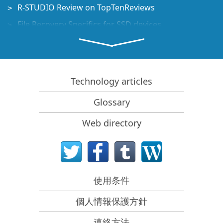
R-STUDIO Review on TopTenReviews
File Recovery Specifics for SSD devices
How to recover data from NVMe devices
Predicting Success of Common Data Recovery Cases
Recovery of Overwritten Data
Technology articles
Emergency File Recovery Using R-Studio Emergency
Glossary
RAID Recovery Presentation
Web directory
R-Studio: Data recovery from a non-functional
computer
File Recovery from a Computer that Won't Boot
Clone Disks Before File Recovery
使用条件
SDカードからのHD動画復元
個人情報保護方針
File Recovery from an Unbootable Mac Computer
The best way to recover files from a Mac system disk
連絡方法