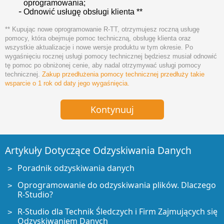
oprogramowania;
Odnowić usługę obsługi klienta **
**
Kupując nowe oprogramowanie R-TT, otrzymujesz roczną usługę
pomocy, która obejmuje pomoc techniczną, obsługę klienta oraz
wszystkie aktualizacje i nowe wersje produktu w tym okresie. Po
wygaśnięciu rocznej usługi pomocy technicznej będziesz musiał odnowić
tę pomoc po obniżonej cenie, aby nadal otrzymywać usługi pomocy
technicznej.
Zakup przedłużenia pomocy technicznej przedłuży takie
wsparcie o 1 rok od daty jego wygaśnięcia.
Artykuły Dotyczące Odzyskiwania Danych
Poradnik odzyskiwania danych
Oprogramowanie do odzyskiwania plików. Dlaczego
R-Studio?
R-Studio dla Technik Śledczych i Firm Zajmujących się
Odzyskiwaniem Danych