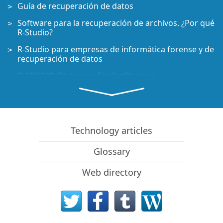
Guía de recuperación de datos
Software para la recuperación de archivos. ¿Por qué
R-Studio?
R-Studio para empresas de informática forense y de
recuperación de datos
R-STUDIO Review on TopTenReviews
Opciones para recuperar archivos de discos SSD
Cómo recuperar datos de dispositivos NVMe
Predecir el éxito en casos comunes de recuperación
Technology articles
de datos
Glossary
Recuperación de datos sobrescritos
Recuperación de archivos de emergencia utilizando
Web directory
R-Studio Emergency
Ejemplo de recuperación de RAID
R-Studio: recuperación de datos de un ordenador
que no funciona