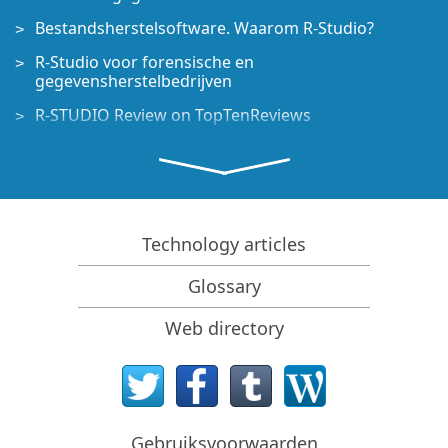
Bestandsherstelsoftware. Waarom R-Studio?
R-Studio voor forensische en
gegevensherstelbedrijven
R-STUDIO Review on TopTenReviews
Bestandsherstelspecificaties voor SSD en andere
apparaten die de TRIM/UNMAP-opdracht
ondersteunen
Gegevens herstellen van NVMe-apparaten
Technology articles
Het succes van veelvoorkomende gevallen van
gegevensherstel voorspellen
Glossary
Herstel van overschreven gegevens
Web directory
Emergency File Recovery Using R-Studio Emergency
RAID-herstelpresentatie
R-Studio: gegevensherstel vanaf een niet-functionele
computer
Gebruiksvoorwaarden