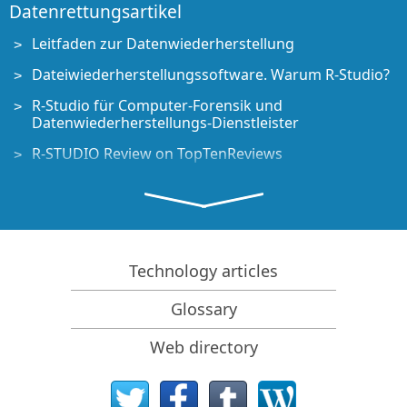
Datenrettungsartikel
Leitfaden zur Datenwiederherstellung
Dateiwiederherstellungssoftware. Warum R-Studio?
R-Studio für Computer-Forensik und
Datenwiederherstellungs-Dienstleister
R-STUDIO Review on TopTenReviews
Besonderheiten der Dateiwiederherstellung für SSD-
Geräte
Wiederherstellen von Daten von NVMe-Geräten
Vorab-Einschätzung der Erfolgsaussichten bei
Technology articles
typischen Datenwiederherstellungsfällen
Glossary
Wiederherstellung überschriebener Daten
Notfall-Dateiwiederherstellung mit R-Studio
Web directory
Emergency
Darstellung der RAID-Wiederherstellung