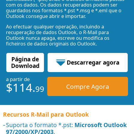
com os dados. Os dados recuperados podem ser
guardados nos formatos *.pst *.msg e *.eml que o
Outlook consegue abrir e importar.
Ao efectuar qualquer operação, incluindo a
recuperação de dados Outlook, o R-Mail para
Outlook nunca apaga, escreve ou modifica os
ficheiros de dados originais do Outlook.
Página de
Descarregar agora
Download
a partir de
0.59 MB
$114.
Compre Agora
99
Recursos R-Mail para Outlook
Suporta o formato *.pst:
Microsoft Outlook
97/2000/XP/2003
.