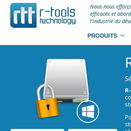
Nous nous efforço
efficaces et abor
l'industrie du dé
PRODUITS
S
R
co
st
Po
st