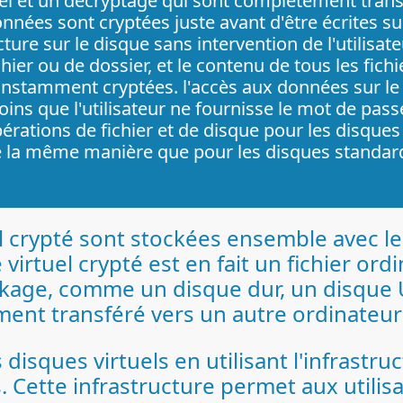
el et un décryptage qui sont complètement transpar
nnées sont cryptées juste avant d'être écrites su
cture sur le disque sans intervention de l'utilis
chier ou de dossier, et le contenu de tous les fich
nstamment cryptées. l'accès aux données sur le d
ins que l'utilisateur ne fournisse le mot de pas
érations de fichier et de disque pour les disques
 la même manière que pour les disques standar
l crypté sont stockées ensemble avec l
virtuel crypté est en fait un fichier ord
ckage, comme un disque dur, un disque
ement transféré vers un autre ordinateu
disques virtuels en utilisant l'infrast
Cette infrastructure permet aux utilisat