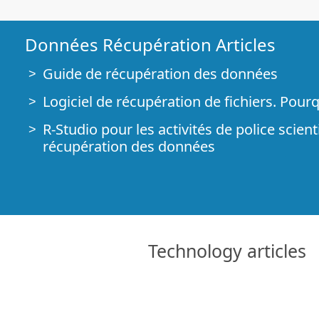
Données Récupération Articles
Guide de récupération des données
Logiciel de récupération de fichiers. Pour
R-Studio pour les activités de police scient
récupération des données
R-STUDIO Review on TopTenReviews
Spécificités de récupération de fichiers po
périphériques SSD
Comment récupérer les données des app
Technology articles
Prévoir le succès des cas communs de ré
données