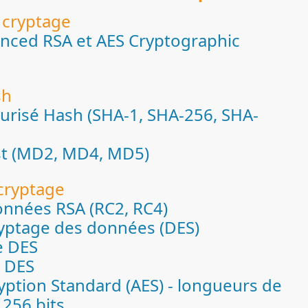
 cryptage
nced RSA et AES Cryptographic
sh
urisé Hash (SHA-1, SHA-256, SHA-
t (MD2, MD4, MD5)
cryptage
onnées RSA (RC2, RC4)
yptage des données (DES)
e DES
e DES
ption Standard (AES) - longueurs de
 256 bits