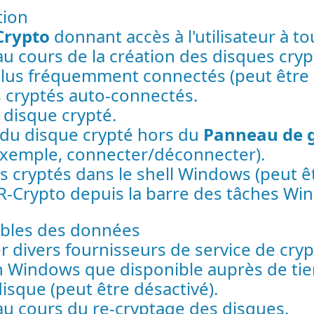
tion
Crypto
donnant accès à l'utilisateur à t
au cours de la création des disques cryp
 plus fréquemment connectés (peut être 
s cryptés auto-connectés.
 disque crypté.
 du disque crypté hors du
Panneau de g
exemple, connecter/déconnecter).
s cryptés dans le shell Windows (peut êt
 R-Crypto depuis la barre des tâches Wi
iables des données
er divers fournisseurs de service de cryp
n Windows que disponible auprès de tier
disque (peut être désactivé).
au cours du re-cryptage des disques.