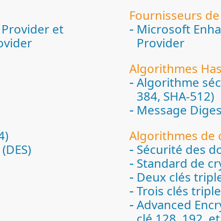
Fournisseurs de
Provider et
Microsoft Enha
ovider
Provider
Algorithmes Ha
Algorithme séc
384, SHA-512)
Message Diges
4)
Algorithmes de 
 (DES)
Sécurité des d
Standard de cr
Deux clés tripl
Trois clés tripl
Advanced Encry
clé 128, 192, et