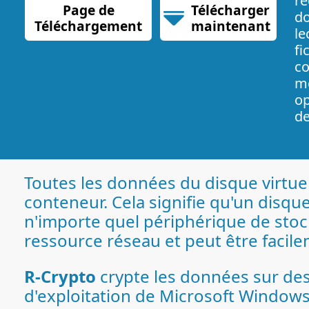
ré
Page de
Télécharger
do
Téléchargement
maintenant
le
fi
70.34 MB
co
mo
op
de
Toutes les données du disque virtue
conteneur. Cela signifie qu'un disque 
n'importe quel périphérique de sto
ressource réseau et peut être facil
R-Crypto
crypte les données sur des 
d'exploitation de Microsoft Windows. 