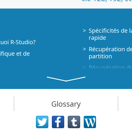
Spécificités de 
rapide
quoi R-Studio?
Récupération de
ifique et de
partition
Récupération de 
Récupération de
ur les
Récupération de
areils NVMe
R-Studio Techni
Glossary
cupération des
Créer un type d
Trouver les pa