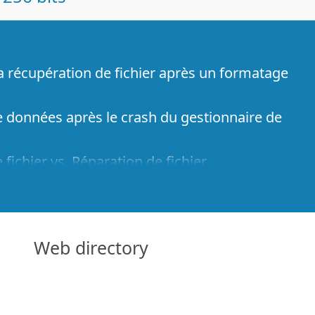
la récupération de fichier après un formatage
 données après le crash du gestionnaire de
fichier vs. Réparation de fichier
 données à partir d'ordinateurs virtuels
 données d'urgence via le réseau
cian: Récupération de données par Internet
Web directory
e fichier connu pour R-Studio
ramètres RAID