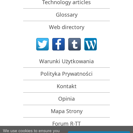
Technology articles
Przewidywanie pomyślności dla typowych
przypadków odzyskiwania danych
Glossary
Odzyskiwanie Nadpisanych Danych
Web directory
Emergency File Recovery Using R-Studio Emergency
Prezentacja Odzyskiwania RAID
R-Studio: Odzyskiwanie danych z niedziałającego
komputera
Warunki Użytkowania
Odzyskiwanie Plików z Komputera, Który Się Nie
Uruchamia
Polityka Prywatności
Sklonuj Dyski Przed Odzyskiwaniem Plików
Kontakt
Odzyskiwanie filmów HD z kart SD
Opinia
Odzyskiwanie Plików z Nieuruchamiającego się
Komputera Mac
Mapa Strony
Najlepszy sposób na odzyskanie plików z dysku
Forum R-TT
systemowego Mac
We use cookies to ensure you