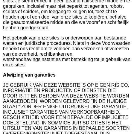
sites. Je stemt ermee in geen geautomatiseerde middelen te
gebruiken, inclusief maar niet beperkt tot agenten, robots,
scripts of spiders, om toegang te krijgen tot, toezicht te
houden op of een deel van onze sites te kopiëren, behalve
die geautomatiseerde middelen die we vooraf en schriftelijk
hebben goedgekeurd.
Het gebruik van onze sites is onderworpen aan bestaande
wetten en juridische procedures. Niets in deze Voorwaarden
beperkt ons recht om te voldoen aan verzoeken of vereisten
van de overheid, rechtbanken en
wetshandhavingsinstanties met betrekking tot je gebruik van
onze sites.
Afwijzing van garanties
JE GEBRUIK VAN DEZE WEBSITE IS OP EIGEN RISICO.
INFORMATIE EN PRODUCTEN OF DIENSTEN DIE
DOOR R-TT EN DERDEN VIA DEZE WEBSITE WORDEN
AANGEBODEN, WORDEN GELEVERD "IN DE HUIDIGE
STAAT" ZONDER ENIGE UITDRUKKELIJKE GARANTIE,
INCLUSIEF GARANTIES VAN VERKOOPBAARHEID,
GESCHIKTHEID VOOR EEN BEPAALDE OF IMPLICIETE
DOELSTELLING. IN SOMMIGE JURISDICTIES IS HET
UITSLUITEN VAN GARANTIES IN BEPAALDE SOORTEN
OVEREENKOMSTEN NIET TOEGESTAAN, DUS