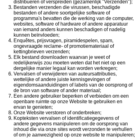
distribueren of verspreiden (gezamenlijk "Verzenden");
Bestanden verzenden die virussen, beschadigde
bestanden of andere soortgelijke software of
programma's bevatten die de werking van de computer,
websites, software of hardware of andere apparatuur
van iemand anders kunnen beschadigen of nadelig
kunnen beïnvloeden;
Enquêtes, prijsvragen, piramidespelen, spam,
ongevraagde reclame- of promotiemateriaal of
kettingbrieven verzenden;
Elk bestand downloaden waarvan je weet of
redelijkerwijs zou moeten weten dat het niet op een
dergelijke manier legaal kan worden verkregen;
Vervalsen of verwijderen van auteursattributies,
wettelijke of andere juiste kennisgevingen of
eigendomsaanduidingen of labels van de oorsprong of
de bron van software of ander materiaal;
Een andere gebruiker beperken of verbieden om een ​​
openbare ruimte op onze Website te gebruiken en
ervan te genieten;
Onze Website verstoren of onderbreken;
Kopteksten vervalsen of identificatiegegevens of
andere gegevens manipuleren om de oorsprong van
inhoud die via onze sites wordt verzonden te verhullen
of om je aanwezigheid op onze website te manipuleren;