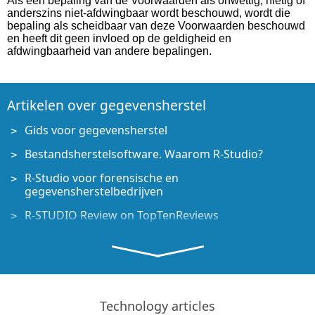
Als een bepaling van de Voorwaarden als onwettig, nietig of
anderszins niet-afdwingbaar wordt beschouwd, wordt die
bepaling als scheidbaar van deze Voorwaarden beschouwd
en heeft dit geen invloed op de geldigheid en
afdwingbaarheid van andere bepalingen.
Artikelen over gegevensherstel
Gids voor gegevensherstel
Bestandsherstelsoftware. Waarom R-Studio?
R-Studio voor forensische en
gegevensherstelbedrijven
R-STUDIO Review on TopTenReviews
Bestandsherstelspecificaties voor SSD en andere
apparaten die de TRIM/UNMAP-opdracht
ondersteunen
Gegevens herstellen van NVMe-apparaten
Technology articles
Het succes van veelvoorkomende gevallen van