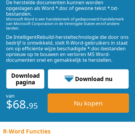
De herstelde documenten kunnen worden
opgeslagen als Word *.doc of gewone tekst *.txt-
bestanden.
Microsoft Word is een handelsmerk of gedeponeerd handelsmerk
van Microsoft Corporation in de Verenigde Staten en/of andere
landen.
De IntelligentRebuild-hersteltechnologie die door ons
bedrijf is ontwikkeld, stelt R-Word-gebruikers in staat
om op efficiënte wijze beschadigde *.doc-bestanden
opnieuw op te bouwen en verloren MS Word-
documenten snel en gemakkelijk te herstellen.
Download
Download nu
pagina
van
2.05 MB
$68.
Nu kopen
95
R-Word Functies