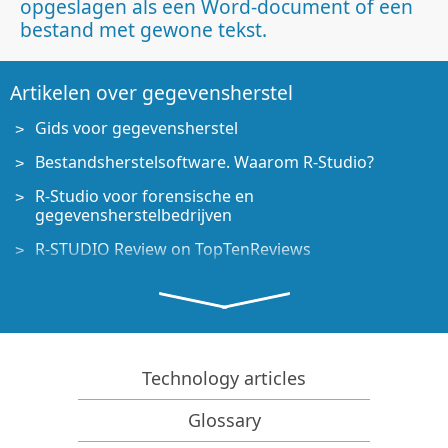
opgeslagen als een Word-document of een
bestand met gewone tekst.
Artikelen over gegevensherstel
Gids voor gegevensherstel
Bestandsherstelsoftware. Waarom R-Studio?
R-Studio voor forensische en
gegevensherstelbedrijven
R-STUDIO Review on TopTenReviews
Bestandsherstelspecificaties voor SSD en andere
apparaten die de TRIM/UNMAP-opdracht
ondersteunen
Gegevens herstellen van NVMe-apparaten
Technology articles
Het succes van veelvoorkomende gevallen van
gegevensherstel voorspellen
Glossary
Herstel van overschreven gegevens