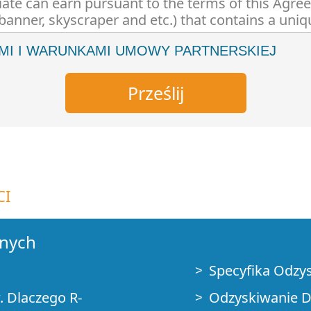
MI I WARUNKAMI UMOWY PARTNERSKIEJ
CI
anych
Specyfika Odzy
 Dlaczego R-
Odzyskiwanie D