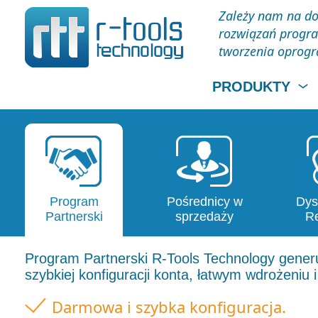
Zależy nam na do
rozwiązań progra
tworzenia oprog
PRODUKTY
Program
Pośrednicy w
Dys
Partnerski
sprzedaży
Re
Program Partnerski R-Tools Technology generu
szybkiej konfiguracji konta, łatwym wdrożeniu 
Darmowa i szybka konfiguracja.