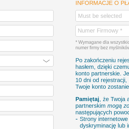
INFORMACJE O PŁ
* Wymagane dla wszystkic
numer firmy bez myślnikó
Po zakończeniu rejes
hasłem, dzięki czem
konto partnerskie. J
10 dni od rejestracji
Twoje konto zostani
Pamiętaj
, że Twoja 
partnerskim
mogą zo
następujących powo
Strony internetowe
dyskryminację lub i