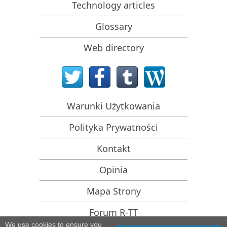
Technology articles
Przewidywanie pomyślności dla typowych
przypadków odzyskiwania danych
Glossary
Odzyskiwanie Nadpisanych Danych
Web directory
Emergency File Recovery Using R-Studio Emergency
Prezentacja Odzyskiwania RAID
R-Studio: Odzyskiwanie danych z niedziałającego
komputera
Warunki Użytkowania
Odzyskiwanie Plików z Komputera, Który Się Nie
Uruchamia
Polityka Prywatności
Sklonuj Dyski Przed Odzyskiwaniem Plików
Kontakt
Odzyskiwanie filmów HD z kart SD
Opinia
Odzyskiwanie Plików z Nieuruchamiającego się
Komputera Mac
Mapa Strony
Najlepszy sposób na odzyskanie plików z dysku
Forum R-TT
systemowego Mac
We use cookies to ensure you