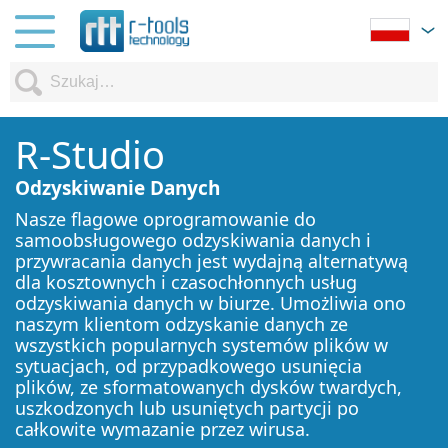
R-Studio
Odzyskiwanie Danych
O
Nasze flagowe oprogramowanie do
D
samoobsługowego odzyskiwania danych i
d
przywracania danych jest wydajną alternatywą
p
dla kosztownych i czasochłonnych usług
k
odzyskiwania danych w biurze. Umożliwia ono
p
naszym klientom odzyskanie danych ze
s
wszystkich popularnych systemów plików w
t
sytuacjach, od przypadkowego usunięcia
p
plików, ze sformatowanych dysków twardych,
p
uszkodzonych lub usuniętych partycji po
p
całkowite wymazanie przez wirusa.
u