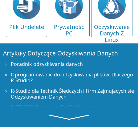
Plik Undelete
Prywatność
Odzyskiwanie
PC
Danych Z
Linux
Artykuły Dotyczące Odzyskiwania Danych
Poradnik odzyskiwania danych
Oprogramowanie do odzyskiwania plików. Dlaczego
R-Studio?
R-Studio dla Technik Śledczych i Firm Zajmujących się
Odzyskiwaniem Danych
R-STUDIO Review on TopTenReviews
Sposób odzyskiwania plików dla dysków SSD i innych
urządzeń obsługujących polecenie TRIM/UNMAP
Jak odzyskać dane z urządzeń NVMe