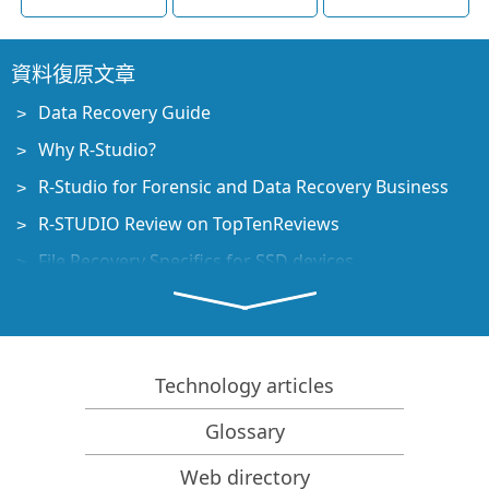
資料復原文章
Data Recovery Guide
Why R-Studio?
R-Studio for Forensic and Data Recovery Business
R-STUDIO Review on TopTenReviews
File Recovery Specifics for SSD devices
How to recover data from NVMe devices
Predicting Success of Common Data Recovery Cases
Recovery of Overwritten Data
Technology articles
Emergency File Recovery Using R-Studio Emergency
Glossary
RAID Recovery Presentation
Web directory
R-Studio: Data recovery from a non-functional