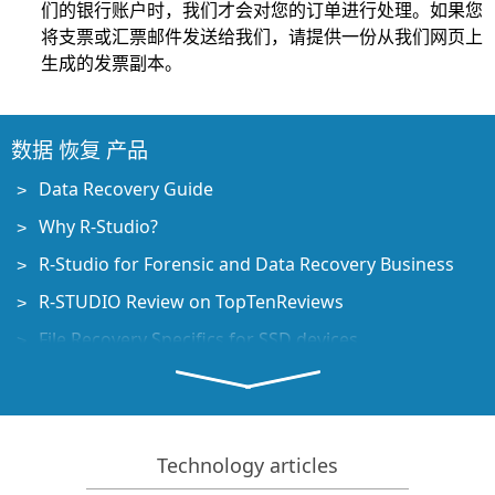
们的银行账户时，我们才会对您的订单进行处理。如果您
将支票或汇票邮件发送给我们，请提供一份从我们网页上
生成的发票副本。
数据 恢复 产品
Data Recovery Guide
Why R-Studio?
R-Studio for Forensic and Data Recovery Business
R-STUDIO Review on TopTenReviews
File Recovery Specifics for SSD devices
How to recover data from NVMe devices
Predicting Success of Common Data Recovery Cases
Recovery of Overwritten Data
Technology articles
Emergency File Recovery Using R-Studio Emergency