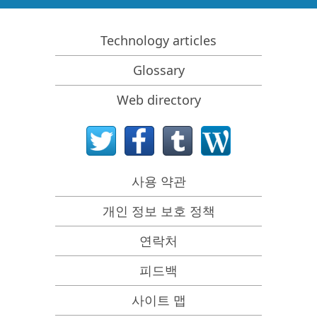
Predicting Success of Common Data Recovery Cases
Technology articles
Recovery of Overwritten Data
Emergency File Recovery Using R-Studio Emergency
Glossary
RAID 복구 프레젠테이션
Web directory
R-Studio: Data recovery from a non-functional
computer
File Recovery from a Computer that Won't Boot
Clone Disks Before File Recovery
사용 약관
HD Video Recovery from SD cards
개인 정보 보호 정책
File Recovery from an Unbootable Mac Computer
연락처
The best way to recover files from a Mac system disk
피드백
Data Recovery from an Encrypted Linux Disk after a
System Crash
사이트 맵
Data Recovery from Apple Disk Images (.DMG files)