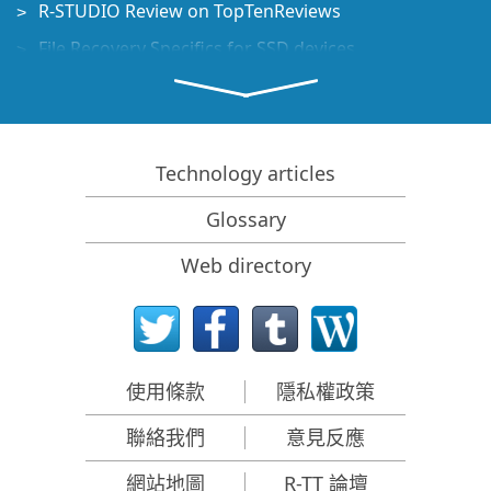
R-STUDIO Review on TopTenReviews
File Recovery Specifics for SSD devices
How to recover data from NVMe devices
Predicting Success of Common Data Recovery Cases
Recovery of Overwritten Data
Technology articles
Emergency File Recovery Using R-Studio Emergency
Glossary
RAID Recovery Presentation
Web directory
R-Studio: Data recovery from a non-functional
computer
File Recovery from a Computer that Won't Boot
Clone Disks Before File Recovery
使用條款
隱私權政策
HD Video Recovery from SD cards
聯絡我們
意見反應
File Recovery from an Unbootable Mac Computer
The best way to recover files from a Mac system disk
網站地圖
R-TT 論壇